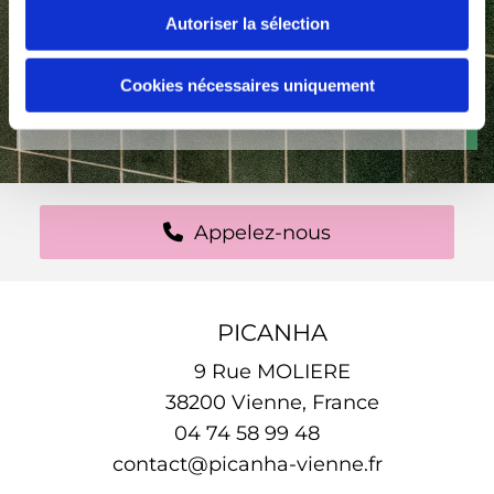
réserver votre table au
Autoriser la sélection
restaurant Picanha!
Cookies nécessaires uniquement
Appelez-nous
Appelez-nous
PICANHA
9 Rue MOLIERE
38200 Vienne, France
04 74 58 99 48
contact@picanha-vienne.fr