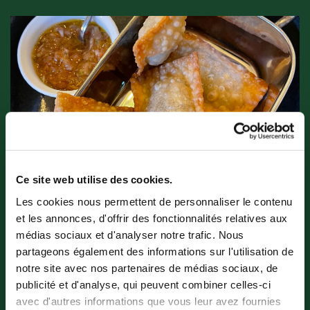
Ce site web utilise des cookies.
Nos créations
Les cookies nous permettent de personnaliser le contenu
et les annonces, d'offrir des fonctionnalités relatives aux
Nous vous offrons des plats délicieux,
médias sociaux et d'analyser notre trafic. Nous
partageons également des informations sur l'utilisation de
préparés dans le but de satisfaire tous les
notre site avec nos partenaires de médias sociaux, de
goûts. Chez nous, il n'y a pas de routine et
publicité et d'analyse, qui peuvent combiner celles-ci
nous changeons régulièrement notre menu.
avec d'autres informations que vous leur avez fournies