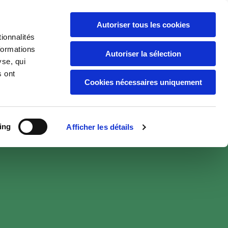
Autoriser tous les cookies
ionnalités
04 74 58 99 48
formations
Autoriser la sélection
yse, qui
s ont
Cookies nécessaires uniquement
ing
Afficher les détails