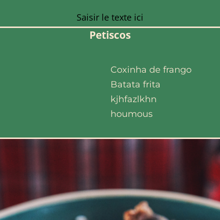
Saisir le texte ici
Petiscos
Coxinha de frango
Batata frita
kjhfazlkhn
houmous