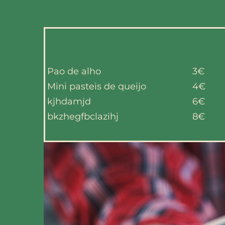
Pao de alho
3€
Mini pasteis de queijo
4€
kjhdamjd
6€
bkzhegfbclazihj
8€